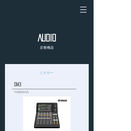
AUDIO
音響機器
ミキサー
DM3
YAMAHA