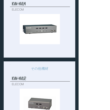
KVM-NVU4
ELECOM
その他機材
KVM-NVU2
ELECOM