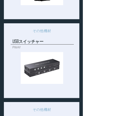
その他機材
USBスイッチャー
PWAY
その他機材