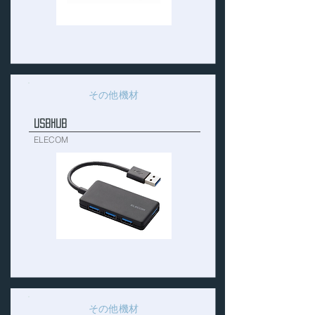
その他機材
USBHUB
ELECOM
その他機材